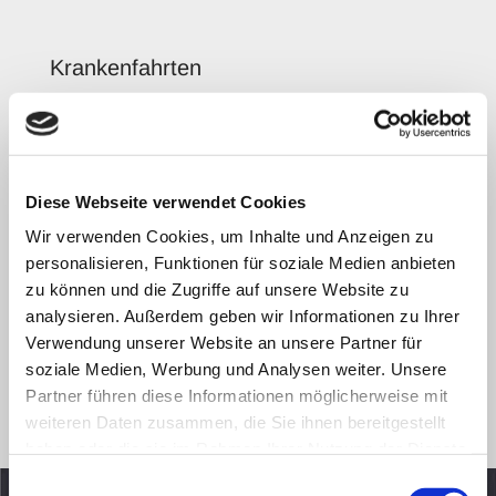
Krankenfahrten
Wir bringen Sie komfortabel und stressfrei zu Ihrem
Arzt, in die Klinik oder jede andere medizinische
Einrichtung. Selbstverständlich holen wir Sie nach
der Behandlung auch wieder ab. Auch bei
Diese Webseite verwendet Cookies
regelmäßigen Behandlungen, wie zum Beispiel im
Rahmen einer Chemotherapie, Bestrahlung oder
Wir verwenden Cookies, um Inhalte und Anzeigen zu
Dialyse können Sie sich auf unseren zuverlässigen
personalisieren, Funktionen für soziale Medien anbieten
zu können und die Zugriffe auf unsere Website zu
und fürsorglichen Service verlassen. Bei Bedarf
analysieren. Außerdem geben wir Informationen zu Ihrer
können wir Sie auch liegend transportieren. Der
Verwendung unserer Website an unsere Partner für
Transport in einem Tragestuhl ist für uns ebenfalls
soziale Medien, Werbung und Analysen weiter. Unsere
kein Problem. Gegen Vorlage eines
Partner führen diese Informationen möglicherweise mit
Krankenbeförderungsscheins rechnen wir direkt mit
weiteren Daten zusammen, die Sie ihnen bereitgestellt
Ihrer Krankenkasse ab.
haben oder die sie im Rahmen Ihrer Nutzung der Dienste
gesammelt haben.
Einwilligungsauswahl