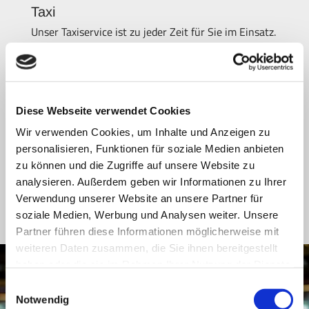
Taxi
Unser Taxiservice ist zu jeder Zeit für Sie im Einsatz.
Vereinbaren Sie gerne vorab einen Termin für Ihre
Abholung oder rufen Sie uns kurzfristig an. Wir
holen Sie zeitnah ab und bringen Sie mit unseren
komfortablen, stets gut gepflegten und sauberen
Diese Webseite verwendet Cookies
Fahrzeugen an Ihren Bestimmungsort. Wir
Wir verwenden Cookies, um Inhalte und Anzeigen zu
transportieren Sie innerorts oder zu einem
personalisieren, Funktionen für soziale Medien anbieten
beliebigen Ziel außerhalb von Bitburg. Auch in Ihren
zu können und die Zugriffe auf unsere Website zu
Urlaub starten Sie ganz bequem mit uns. Wir
analysieren. Außerdem geben wir Informationen zu Ihrer
bringen Sie sicher und pünktlich zum Flughafen
Verwendung unserer Website an unsere Partner für
Frankfurt-Hahn oder zu einem Bahnhof Ihrer Wahl.
soziale Medien, Werbung und Analysen weiter. Unsere
Nennen Sie uns Ihr Ziel, wir fahren Sie hin.
Partner führen diese Informationen möglicherweise mit
weiteren Daten zusammen, die Sie ihnen bereitgestellt
haben oder die sie im Rahmen Ihrer Nutzung der Dienste
gesammelt haben.
Einwilligungsauswahl
Notwendig